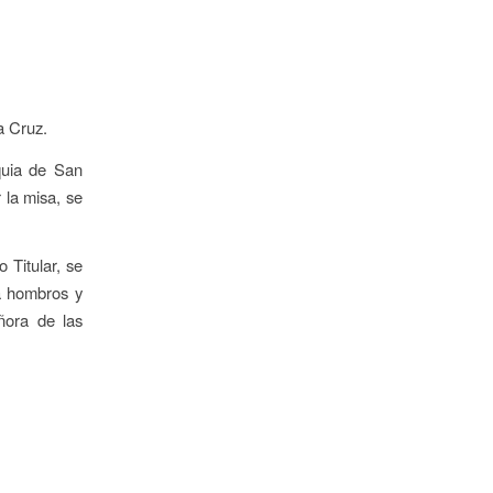
a Cruz.
quia de San
 la misa, se
 Titular, se
a hombros y
ñora de las