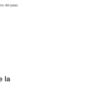
ono del paso
 la