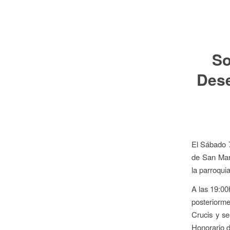
So
Dese
El Sábado 7
de San Mart
la parroquia
A las 19:00
posteriorme
Crucis y se
Honorario d