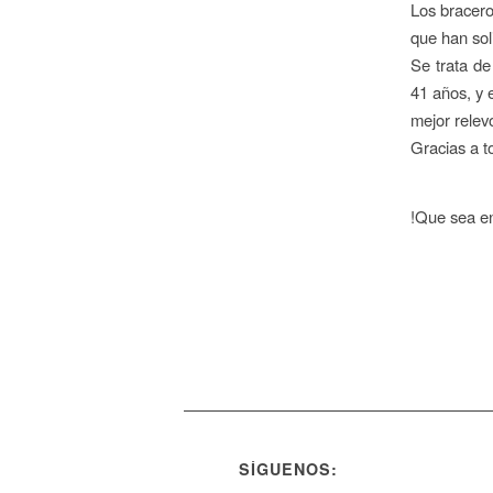
Los bracero
que han sol
Se trata d
41 años, y 
mejor relev
Gracias a t
!Que sea e
SÍGUENOS: