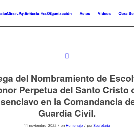
storia
Patrimonio
Organización
Actos
Videos
Obra So
ega del Nombramiento de Escol
nor Perpetua del Santo Cristo 
senclavo en la Comandancia de
Guardia Civil.
/
/
11 noviembre, 2022
en
Homenaje
por
Secretaría