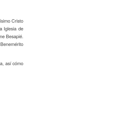
ísimo Cristo
 Iglesia de
mne Besapié.
l Benemérito
ta, así cómo