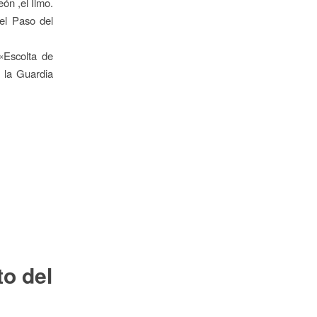
ón ,el Ilmo.
del Paso del
«Escolta de
 la Guardia
o del