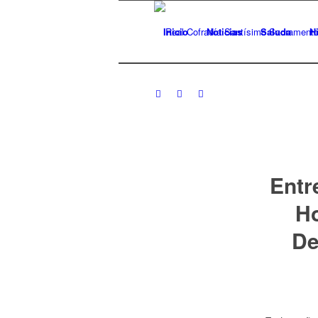
Inicio
Noticias
Saluda
Hi
Entr
Ho
De