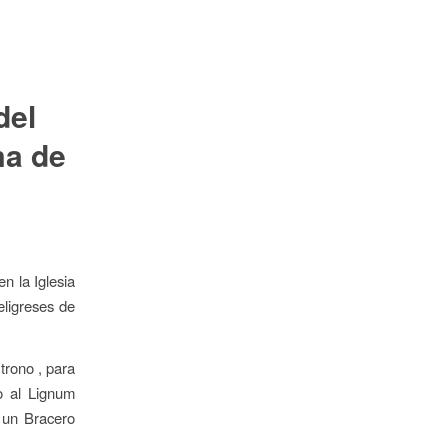
del
ma de
n la Iglesia
eligreses de
trono , para
ro al Lignum
a un Bracero