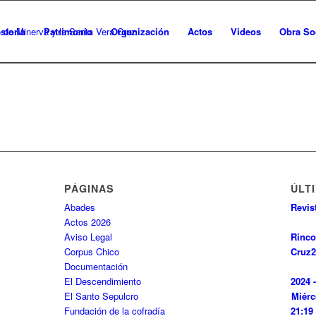
storia
Patrimonio
Organización
Actos
Videos
Obra So
PÁGINAS
ÚLT
Abades
Revis
Actos 2026
Aviso Legal
Rinco
Corpus Chico
Cruz
2
Documentación
El Descendimiento
2024 
El Santo Sepulcro
Miérc
Fundación de la cofradía
21:19