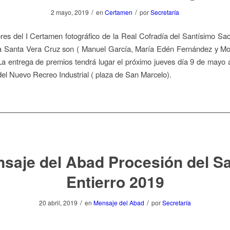
/
/
2 mayo, 2019
en
Certamen
por
Secretaría
es del I Certamen fotográfico de la Real Cofradía del Santísimo S
la Santa Vera Cruz son ( Manuel García, María Edén Fernández y Mo
La entrega de premios tendrá lugar el próximo jueves día 9 de mayo 
 del Nuevo Recreo Industrial ( plaza de San Marcelo).
saje del Abad Procesión del S
Entierro 2019
/
/
20 abril, 2019
en
Mensaje del Abad
por
Secretaría