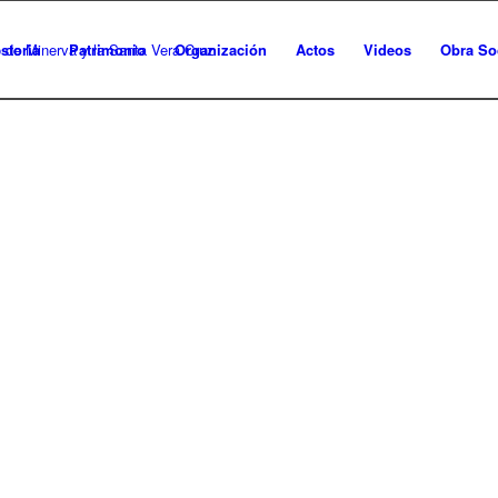
storia
Patrimonio
Organización
Actos
Videos
Obra So
REAL COFRADÍA DEL
SANTÍSIMO SACRAMENTO DE
MINERVA Y LA SANTA VERA CRU