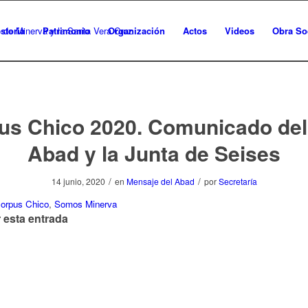
storia
Patrimonio
Organización
Actos
Videos
Obra So
us Chico 2020. Comunicado del
Abad y la Junta de Seises
/
/
14 junio, 2020
en
Mensaje del Abad
por
Secretaría
orpus Chico
,
Somos Minerva
 esta entrada